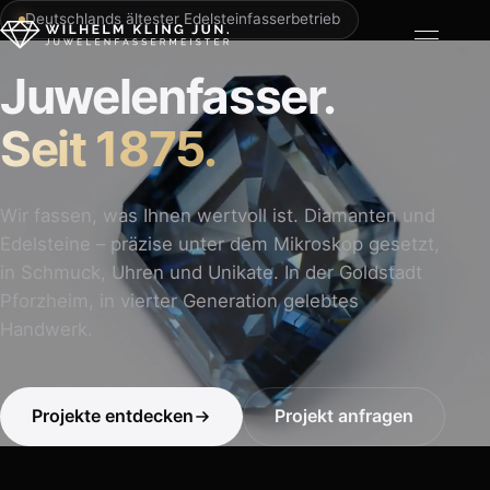
Deutschlands ältester Edelsteinfasserbetrieb
Juwelenfasser.
Seit 1875.
Wir fassen, was Ihnen wertvoll ist. Diamanten und
Edelsteine – präzise unter dem Mikroskop gesetzt,
in Schmuck, Uhren und Unikate. In der Goldstadt
Pforzheim, in vierter Generation gelebtes
Handwerk.
Projekte entdecken
Projekt anfragen