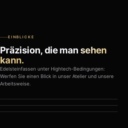
EINBLICKE
Präzision, die man
sehen
kann.
Edelsteinfassen unter Hightech-Bedingungen:
Werfen Sie einen Blick in unser Atelier und unsere
Arbeitsweise.
Imagefilm – Unser Atelier
Swiss Diamond Vision – Laborgewachsene
Busch Fasserwerkzeuge im Einsatz
Diamanten